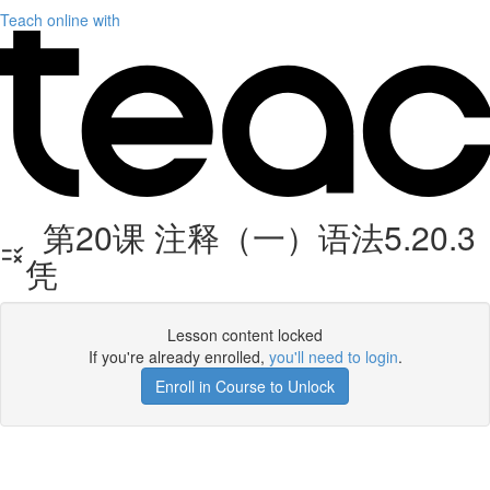
Teach online with
第20课 注释（一）语法5.20.3
凭
Lesson content locked
If you're already enrolled,
you'll need to login
.
Enroll in Course to Unlock