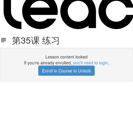
第35课 练习
Lesson content locked
If you're already enrolled,
you'll need to login
.
Enroll in Course to Unlock