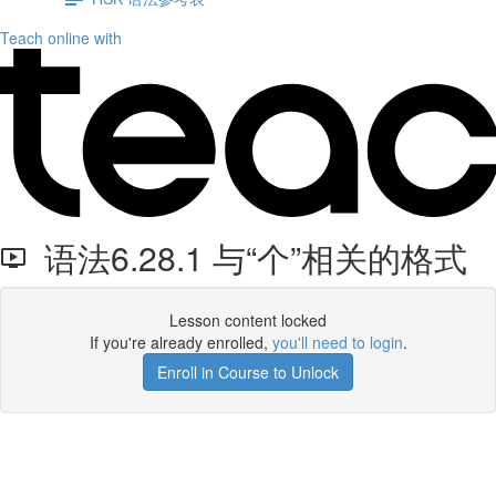
Teach online with
语法6.28.1 与“个”相关的格式
Lesson content locked
If you're already enrolled,
you'll need to login
.
Enroll in Course to Unlock