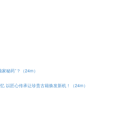
）
独家秘药”？（24m）
记忆 以匠心传承让珍贵古籍焕发新机！（24m）