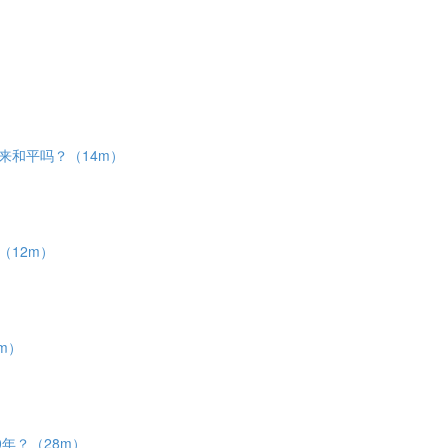
迎来和平吗？（14m）
（12m）
0m）
0年？（28m）