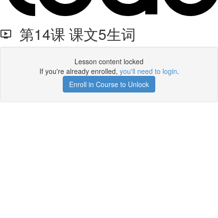
第14课 课文5生词
Lesson content locked
If you're already enrolled,
you'll need to login
.
Enroll in Course to Unlock