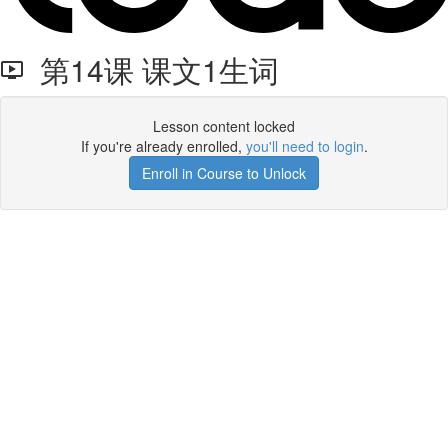
第14课 课文1生词
Lesson content locked
If you're already enrolled,
you'll need to login
.
Enroll in Course to Unlock