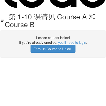
第 1-10 课请见 Course A 和
Course B
Lesson content locked
If you're already enrolled,
you'll need to login
.
Enroll in Course to Unlock