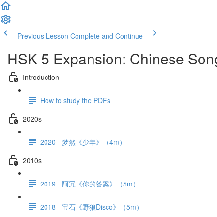
Previous Lesson
Complete and Continue
HSK 5 Expansion: Chinese Song
Introduction
How to study the PDFs
2020s
2020 - 梦然《少年》（4m）
2010s
2019 - 阿冗《你的答案》（5m）
2018 - 宝石《野狼Disco》（5m）