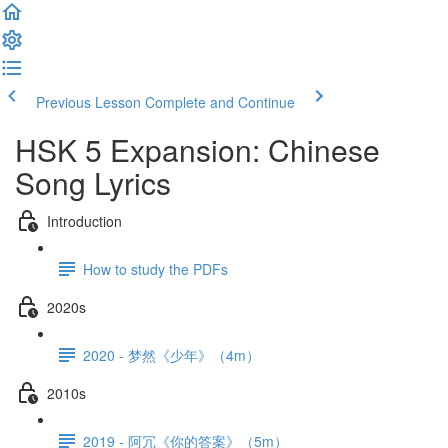
Previous Lesson
Complete and Continue
HSK 5 Expansion: Chinese
Song Lyrics
Introduction
How to study the PDFs
2020s
2020 - 梦然《少年》（4m）
2010s
2019 - 阿冗《你的答案》（5m）