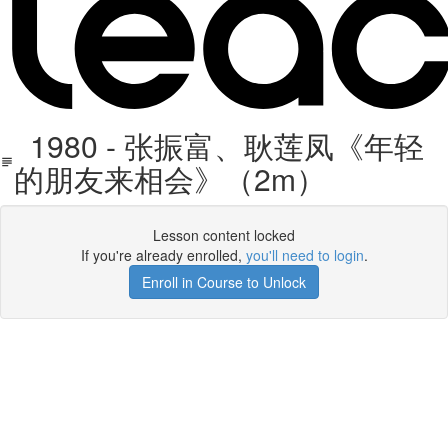
1980 - 张振富、耿莲凤《年轻
的朋友来相会》（2m）
Lesson content locked
If you're already enrolled,
you'll need to login
.
Enroll in Course to Unlock