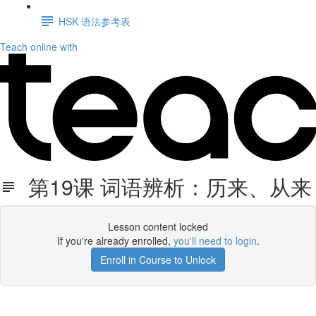
HSK 语法参考表
Teach online with
第19课 词语辨析：历来、从来
Lesson content locked
If you're already enrolled,
you'll need to login
.
Enroll in Course to Unlock