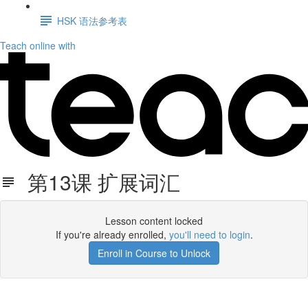
HSK 语法参考表
Teach online with
第13课 扩展词汇
Lesson content locked
If you're already enrolled,
you'll need to login
.
Enroll in Course to Unlock