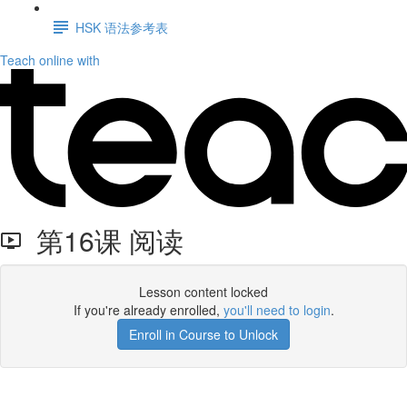
HSK 语法参考表
Teach online with
第16课 阅读
Lesson content locked
If you're already enrolled,
you'll need to login
.
Enroll in Course to Unlock