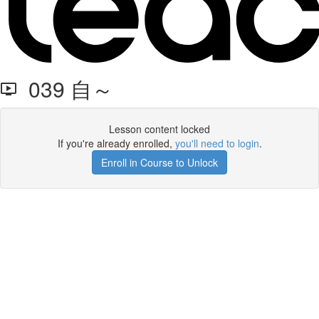
039 自～
Lesson content locked
If you're already enrolled,
you'll need to login
.
Enroll in Course to Unlock