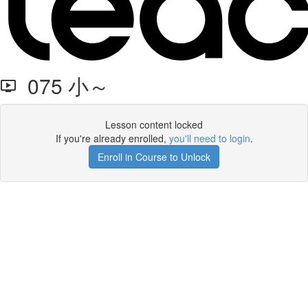
075 小～
Lesson content locked
If you're already enrolled,
you'll need to login
.
Enroll in Course to Unlock