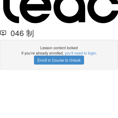
046 制
Lesson content locked
If you're already enrolled,
you'll need to login
.
Enroll in Course to Unlock