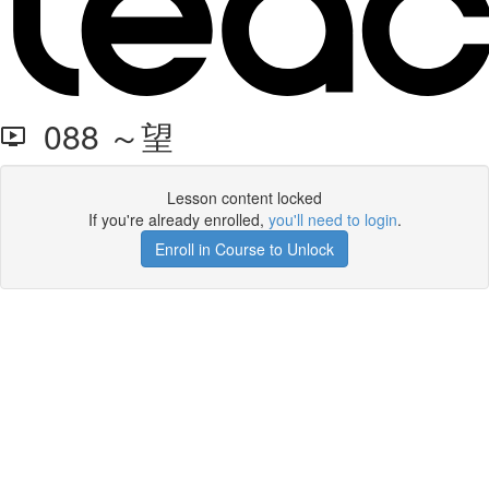
088 ～望
Lesson content locked
If you're already enrolled,
you'll need to login
.
Enroll in Course to Unlock