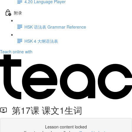
4.20 Language Player
附录
HSK 语法表 Grammar Reference
HSK 4 ⼤纲语法表
Teach online with
第17课 课文1生词
Lesson content locked