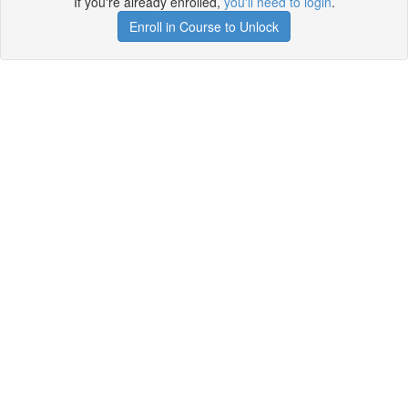
If you're already enrolled,
you'll need to login
.
Enroll in Course to Unlock