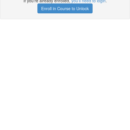
If you're already enrolled,
you'll need to login
.
Enroll in Course to Unlock