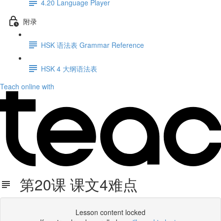
4.20 Language Player
附录
HSK 语法表 Grammar Reference
HSK 4 ⼤纲语法表
Teach online with
第20课 课文4难点
Lesson content locked