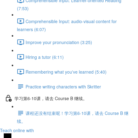
Comprehensible Input: Learner-oriented Reading
(7:53)
Comprehensible Input: audio-visual content for
learners (6:07)
Improve your pronunciation (3:25)
Hiring a tutor (6:11)
Remembering what you've learned (5:40)
Practice writing characters with Skritter
学习第6-10课，请去 Course B 继续。
课程还没有结束呢！学习第6-10课，请去 Course B 继
续。
Teach online with