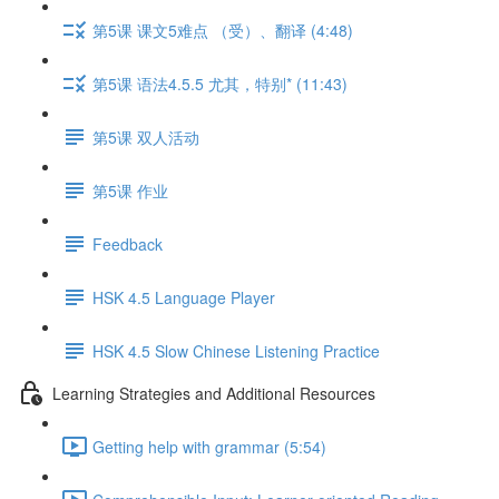
第5课 课文5难点 （受）、翻译 (4:48)
第5课 语法4.5.5 尤其，特别* (11:43)
第5课 双人活动
第5课 作业
Feedback
HSK 4.5 Language Player
HSK 4.5 Slow Chinese Listening Practice
Learning Strategies and Additional Resources
Getting help with grammar (5:54)