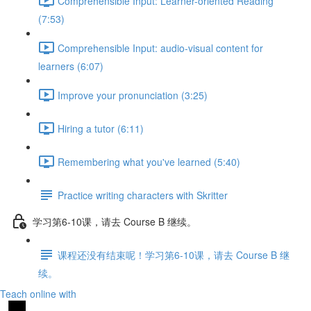
Comprehensible Input: Learner-oriented Reading
(7:53)
Comprehensible Input: audio-visual content for
learners (6:07)
Improve your pronunciation (3:25)
Hiring a tutor (6:11)
Remembering what you've learned (5:40)
Practice writing characters with Skritter
学习第6-10课，请去 Course B 继续。
课程还没有结束呢！学习第6-10课，请去 Course B 继
续。
Teach online with