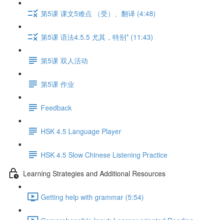
第5课 课文5难点 （受）、翻译 (4:48)
第5课 语法4.5.5 尤其，特别* (11:43)
第5课 双人活动
第5课 作业
Feedback
HSK 4.5 Language Player
HSK 4.5 Slow Chinese Listening Practice
Learning Strategies and Additional Resources
Getting help with grammar (5:54)