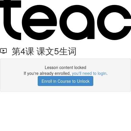
第4课 课文5生词
Lesson content locked
If you're already enrolled,
you'll need to login
.
Enroll in Course to Unlock