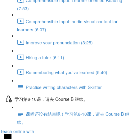
Comprehensible Input: Learner-oriented Reading
(7:53)
Comprehensible Input: audio-visual content for
learners (6:07)
Improve your pronunciation (3:25)
Hiring a tutor (6:11)
Remembering what you've learned (5:40)
Practice writing characters with Skritter
学习第6-10课，请去 Course B 继续。
课程还没有结束呢！学习第6-10课，请去 Course B 继
续。
Teach online with