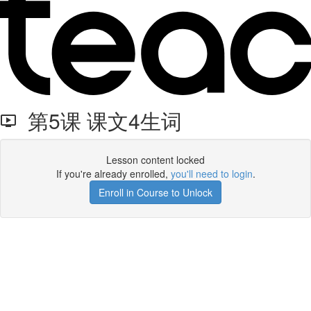
第5课 课文4生词
Lesson content locked
If you're already enrolled,
you'll need to login
.
Enroll in Course to Unlock