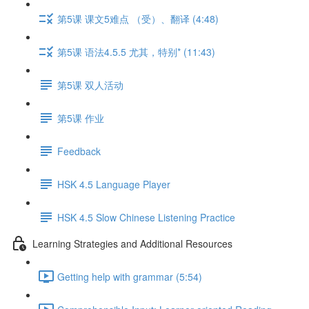
第5课 课文5难点 （受）、翻译 (4:48)
第5课 语法4.5.5 尤其，特别* (11:43)
第5课 双人活动
第5课 作业
Feedback
HSK 4.5 Language Player
HSK 4.5 Slow Chinese Listening Practice
Learning Strategies and Additional Resources
Getting help with grammar (5:54)