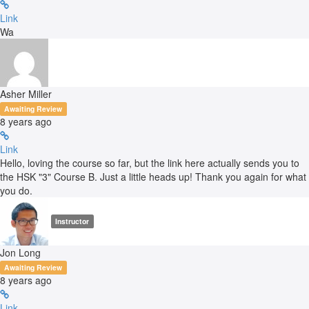
Link
Wa
Asher Miller
Awaiting Review
8 years ago
Link
Hello, loving the course so far, but the link here actually sends you to
the HSK "3" Course B. Just a little heads up! Thank you again for what
you do.
Instructor
Jon Long
Awaiting Review
8 years ago
Link