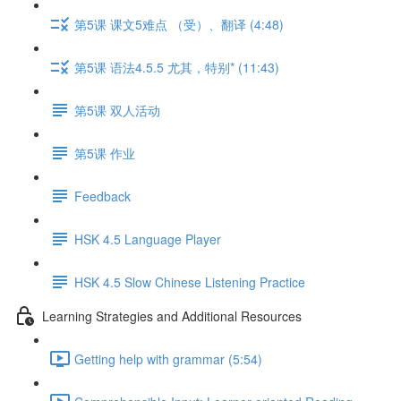
第5课 课文5难点 （受）、翻译 (4:48)
第5课 语法4.5.5 尤其，特别* (11:43)
第5课 双人活动
第5课 作业
Feedback
HSK 4.5 Language Player
HSK 4.5 Slow Chinese Listening Practice
Learning Strategies and Additional Resources
Getting help with grammar (5:54)