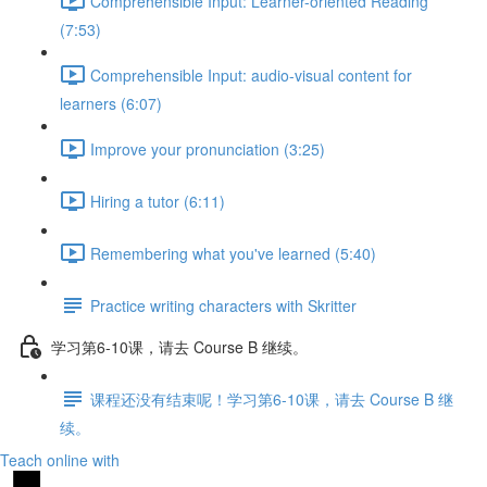
Comprehensible Input: Learner-oriented Reading
(7:53)
Comprehensible Input: audio-visual content for
learners (6:07)
Improve your pronunciation (3:25)
Hiring a tutor (6:11)
Remembering what you've learned (5:40)
Practice writing characters with Skritter
学习第6-10课，请去 Course B 继续。
课程还没有结束呢！学习第6-10课，请去 Course B 继
续。
Teach online with