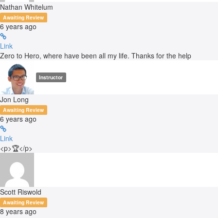
Nathan Whitelum
Awaiting Review
6 years ago
Link
Zero to Hero, where have been all my life. Thanks for the help
Instructor
Jon Long
Awaiting Review
6 years ago
Link
<p>🏆</p>
Scott Riswold
Awaiting Review
8 years ago