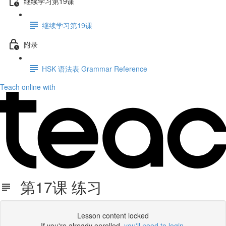
继续学习第19课
继续学习第19课
附录
HSK 语法表 Grammar Reference
Teach online with
第17课 练习
Lesson content locked
If you're already enrolled,
you'll need to login
.