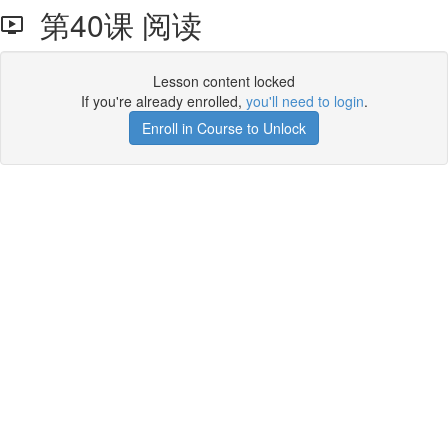
第40课 阅读
Lesson content locked
If you're already enrolled,
you'll need to login
.
Enroll in Course to Unlock