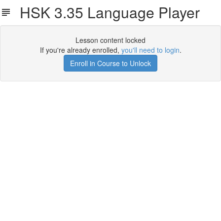
HSK 3.35 Language Player
Lesson content locked
If you're already enrolled,
you'll need to login
.
Enroll in Course to Unlock