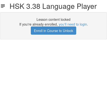
HSK 3.38 Language Player
Lesson content locked
If you're already enrolled,
you'll need to login
.
Enroll in Course to Unlock