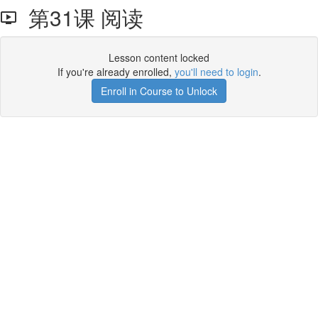
第31课 阅读
Lesson content locked
If you're already enrolled,
you'll need to login
.
Enroll in Course to Unlock