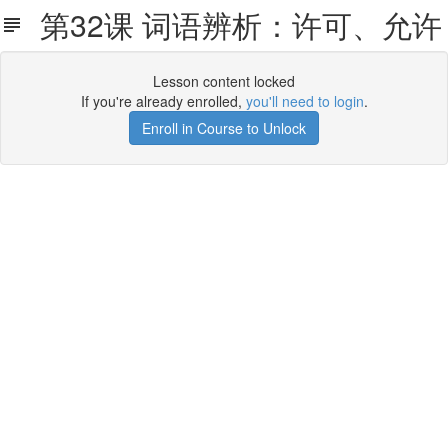
第32课 词语辨析：许可、允许
Lesson content locked
If you're already enrolled,
you'll need to login
.
Enroll in Course to Unlock