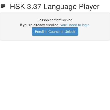
HSK 3.37 Language Player
Lesson content locked
If you're already enrolled,
you'll need to login
.
Enroll in Course to Unlock