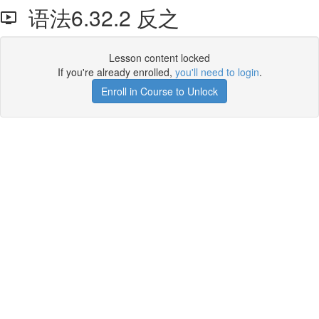
语法6.32.2 反之
Lesson content locked
If you're already enrolled,
you'll need to login
.
Enroll in Course to Unlock