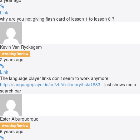
a year ago
Link
why are you not giving flash card of lesson 1 to lesson 8 ?
Kevin Van Ryckegem
Awaiting Review
2 years ago
Link
The language player links don't seem to work anymore:
https://languageplayer.io/en/zh/dictionary/hsk/1633
- just shows me a
search bar
Ester Alburquerque
Awaiting Review
6 years ago