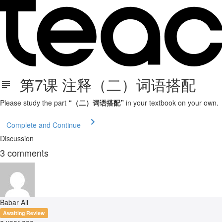
第7课 注释（二）词语搭配
Please study the part
“（二）词语搭配”
in your textbook on your own.
Complete and Continue
Discussion
3
comments
Babar Ali
Awaiting Review