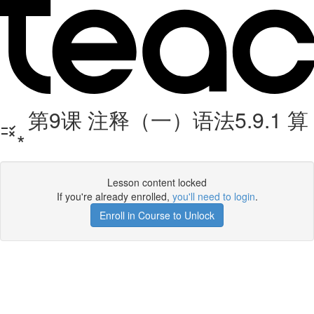
第9课 注释（一）语法5.9.1 算
*
Lesson content locked
If you're already enrolled,
you'll need to login
.
Enroll in Course to Unlock