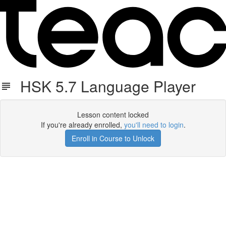
HSK 5.7 Language Player
Lesson content locked
If you're already enrolled,
you'll need to login
.
Enroll in Course to Unlock