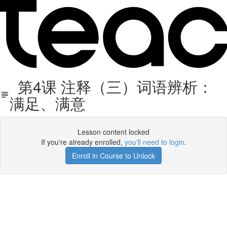
第4课 注释（三）词语辨析：
满足、满意
Lesson content locked
If you're already enrolled,
you'll need to login
.
Enroll in Course to Unlock