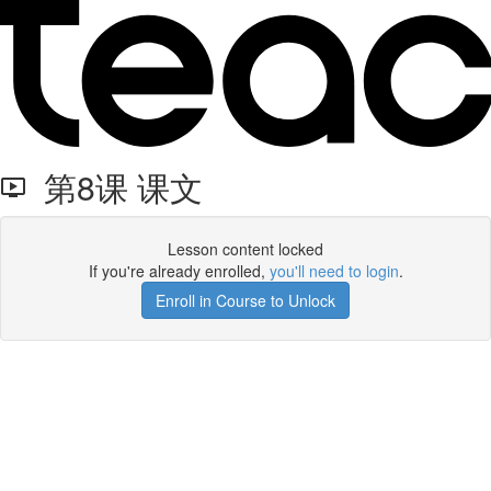
第8课 课文
Lesson content locked
If you're already enrolled,
you'll need to login
.
Enroll in Course to Unlock