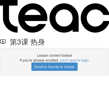
第3课 热身
Lesson content locked
If you're already enrolled,
you'll need to login
.
Enroll in Course to Unlock